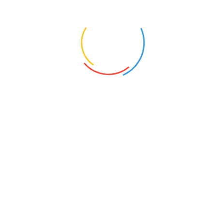
SZUKAM PRACOWNIKA OTWOCK
SZUKAM PRACOWNIKA OTRĘBUSY
SZUKAM PRACOWNIKA OSTRÓW MAZOWIECKA
SZUKAM PRACOWNIKA OSTRÓWEK
SZUKAM PRACOWNIKA OSTROŁĘKA
SZUKAM PRACOWNIKA OSIECK
SZUKAM PRACOWNIKA OROŃSKO
SZUKAM PRACOWNIKA OJRZEŃ
SZUKAM PRACOWNIKA OCHOTA
SZUKAM PRACOWNIKA NOWY DWÓR MAZOWIECKI
SZUKAM PRACOWNIKA NOWE MIASTO NAD PILICĄ
SZUKAM PRACOWNIKA NOWE MIASTO